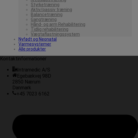
Styrketræning
Aktiv/passiv træning
Balancetræning
Gangtræning
Hånd- og arm Rehabilitering
Tidlig rehabilitering
Vægtaflastningssystem
Nyfødt og Neonatal
Varmesystemer
Alle produkter
Kontaktinformationer
Intramedic A/S
Egebækvej 98D
2850 Nærum
Danmark
+45 7023 6162