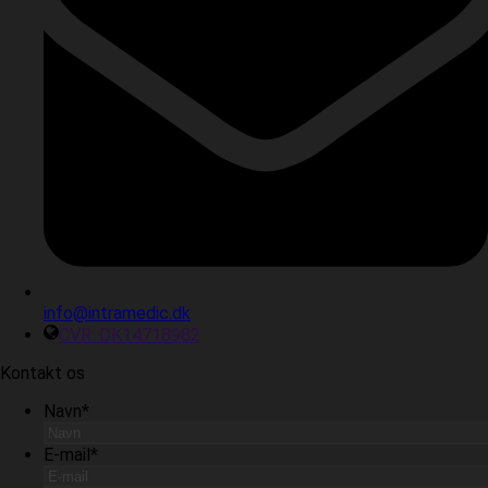
info@intramedic.dk
CVR: DK14718982
Kontakt os
Navn
*
E-mail
*