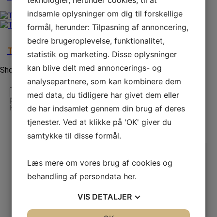
teknologier, herunder cookies, til at
indsamle oplysninger om dig til forskellige
formål, herunder: Tilpasning af annoncering,
bedre brugeroplevelse, funktionalitet,
Tyrostation
statistik og marketing. Disse oplysninger
kan blive delt med annoncerings- og
Showing all 8 results
analysepartnere, som kan kombinere dem
Search
Search
med data, du tidligere har givet dem eller
for:
Produktkategorier
de har indsamlet gennem din brug af deres
Klik på + for at se underkategori
Ambulatorisk døgnblodtryk (ABPM)
tjenester. Ved at klikke på 'OK' giver du
Blodtryksapparat
Robotassisteret Ultralyd
samtykke til disse formål.
Lungefunktion
Spirometri
Udvidet lungefunktion
Læs mere om vores brug af cookies og
Bronkial provokation
FeNO-måling
behandling af persondata
her
.
Exhaled Breath
Inhalationsterapi
6-minutters gangtest
VIS
DETALJER
Pulsoximetre
Tilbehør lungefunktion
Bakteriefiltre