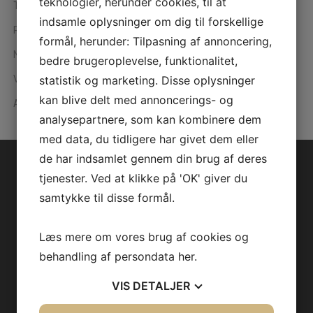
teknologier, herunder cookies, til at
Test og træning
indsamle oplysninger om dig til forskellige
Rehabilitering og træning
formål, herunder: Tilpasning af annoncering,
Nyfødt og Neonatal
bedre brugeroplevelse, funktionalitet,
statistik og marketing. Disse oplysninger
Varmesystemer
kan blive delt med annoncerings- og
Alle produkter
analysepartnere, som kan kombinere dem
med data, du tidligere har givet dem eller
de har indsamlet gennem din brug af deres
Kontaktinformationer
tjenester. Ved at klikke på 'OK' giver du
samtykke til disse formål.
Intramedic A/S
Egebækvej 98D
Læs mere om vores brug af cookies og
2850 Nærum
Danmark
behandling af persondata
her
.
+45 7023 6162
VIS
DETALJER
info@intramedic.dk