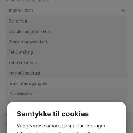
Robotassisteret Ultralyd
Lungefunktion
Spirometri
Udvidet lungefunktion
Bronkial provokation
FeNO-måling
Exhaled Breath
Inhalationsterapi
6-minutters gangtest
Pulsoximetre
Tilbehør lungefunktion
Samtykke til cookies
Kardiologi
Vi og vores samarbejdspartnere bruger
Ergospirometri