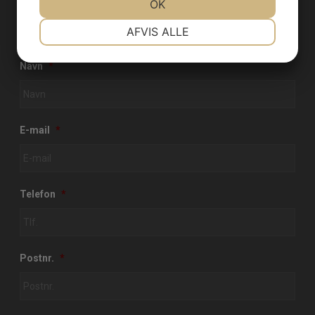
CVR: DK14718982
JA
NEJ
OK
JA
NEJ
NØDVENDIGE
PRÆFERENCER
AFVIS ALLE
Kontakt os
JA
NEJ
JA
NEJ
Navn
*
MARKETING
STATISTIK
E-mail
*
Telefon
*
Postnr.
*