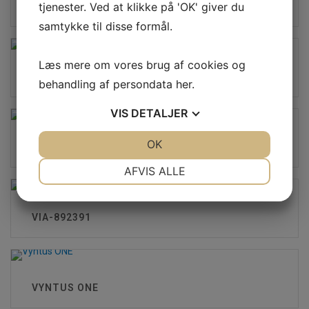
tjenester. Ved at klikke på 'OK' giver du
TY-500P30022
samtykke til disse formål.
Læs mere om vores brug af cookies og
VIA-892381
behandling af persondata
her
.
VIS
DETALJER
JA
NEJ
OK
JA
NEJ
VIA-892384
NØDVENDIGE
PRÆFERENCER
AFVIS ALLE
JA
NEJ
JA
NEJ
MARKETING
STATISTIK
VIA-892391
VYNTUS ONE