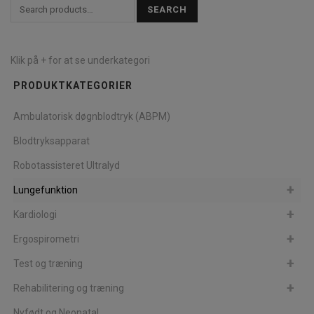
SEARCH
Klik på + for at se underkategori
PRODUKTKATEGORIER
Ambulatorisk døgnblodtryk (ABPM)
Blodtryksapparat
Robotassisteret Ultralyd
Lungefunktion
Kardiologi
Ergospirometri
Test og træning
Rehabilitering og træning
Nyfødt og Neonatal