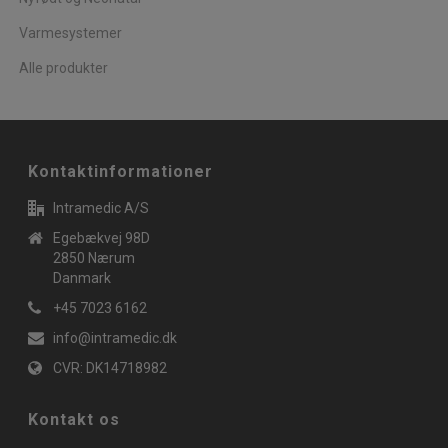
Varmesystemer
Alle produkter
Kontaktinformationer
Intramedic A/S
Egebækvej 98D
2850 Nærum
Danmark
+45 7023 6162
info@intramedic.dk
CVR: DK14718982
Kontakt os