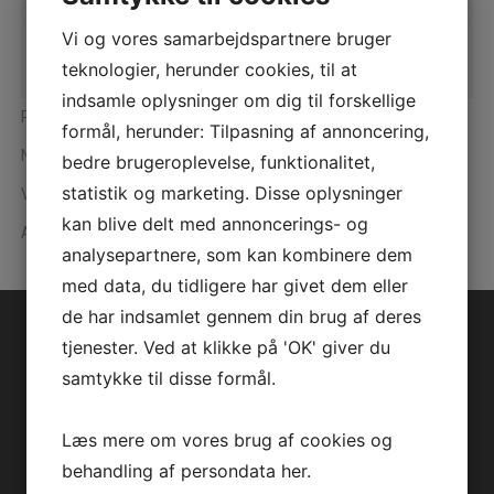
Kognitiv og reaktionstest
Vi og vores samarbejdspartnere bruger
Gang- og bevægelsesanalyse
teknologier, herunder cookies, til at
Hjerterehabilitering
indsamle oplysninger om dig til forskellige
Rehabilitering og træning
formål, herunder: Tilpasning af annoncering,
Nyfødt og Neonatal
bedre brugeroplevelse, funktionalitet,
statistik og marketing. Disse oplysninger
Varmesystemer
kan blive delt med annoncerings- og
Alle produkter
analysepartnere, som kan kombinere dem
med data, du tidligere har givet dem eller
de har indsamlet gennem din brug af deres
tjenester. Ved at klikke på 'OK' giver du
Kontaktinformationer
samtykke til disse formål.
Intramedic A/S
Egebækvej 98D
Læs mere om vores brug af cookies og
2850 Nærum
Danmark
behandling af persondata
her
.