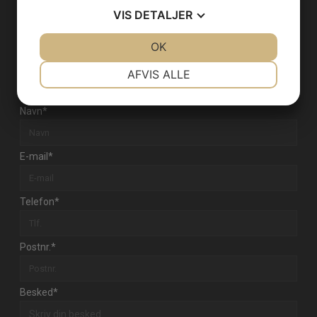
+45 7023 6162
VIS
DETALJER
info@intramedic.dk
CVR: DK14718982
JA
NEJ
OK
JA
NEJ
NØDVENDIGE
PRÆFERENCER
AFVIS ALLE
Kontakt os
JA
NEJ
JA
NEJ
Navn
*
MARKETING
STATISTIK
E-mail
*
Telefon
*
Postnr.
*
Besked
*