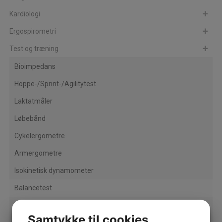
Kardiologi
Ergospirometri
Test og træning
Bioimpedans
Hoppe-/Sprint-/Agilitytest
Laktatmåler
Løbebånd
Cykelergometre
Armergometre
Isokinetisk dynamometer
Balancetest
Højdesimulering
Samtykke til cookies